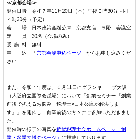
≪京都会場≫
開催日時：令和７年11月20日（木）午後３時30分～同
４時30分（予定）
会 場：日本政策金融公庫 京都支店 ５階 会議室
定 員：30名（会場のみ）
受 講 料：無料
申 込：「
京都会場申込ページ
」からお申し込みくだ
さい
また、令和７年度は、６月11日にグランキューブ大阪
（大阪府立国際会議場）において「創業セミナー『創業
前後で抱えるお悩み 税理士×日本公庫が解決しま
す』」を開催し、創業前後の方々にご参加いただきまし
た。
開催時の様子の写真を
近畿税理士会ホームページ「創
業・起業支援のページ」
に掲載しております。