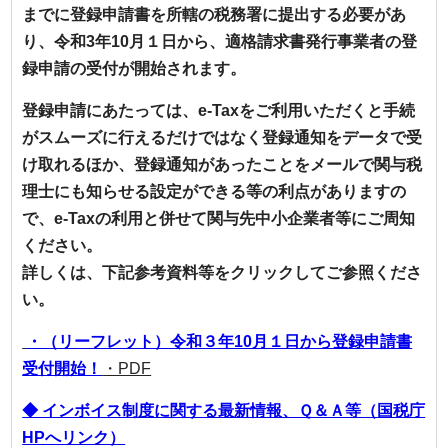
までに登録申請書を所轄の税務署に提出する必要があ
り、
令和3年10月１日から、適格請求書発行事業者の登
録申請の受付が開始されます。
登録申請にあたっては、e-Taxをご利用いただくと手続
がスムーズに行えるだけではなく登録通知をデータで受
け取れるほか、登録通知があったことをメールで関与税
理士にも知らせる設定ができる等の利点がありますの
で、e-Taxの利用と併せて関与先中小企業者等にご周知
ください。
詳しくは、下記参考資料等をクリックしてご参照くださ
い。
・（リーフレット）令和３年10月１日から登録申請書
受付開始！
・PDF
◆ インボイス制度に関する最新情報、Ｑ＆Ａ等（国税庁
HPへリンク）